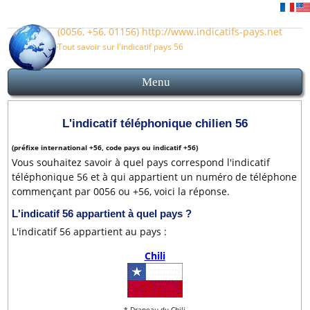
(0056, +56, 01156) http://www.indicatifs-pays.net
Tout savoir sur l'indicatif pays 56
Menu
Indicatif pays 56
Accueil
Indicatif Chili
Indicatifs des villes chiliennes
Carte et plan Chili
Avant d'appeler le Chili
L'indicatif téléphonique chilien 56
(préfixe international +56, code pays ou indicatif +56)
Vous souhaitez savoir à quel pays correspond l'indicatif
téléphonique 56 et à qui appartient un numéro de téléphone
commençant par 0056 ou +56, voici la réponse.
L'indicatif
56
appartient à quel pays ?
L'indicatif 56 appartient au pays :
Chili
* Drapeau du Chili