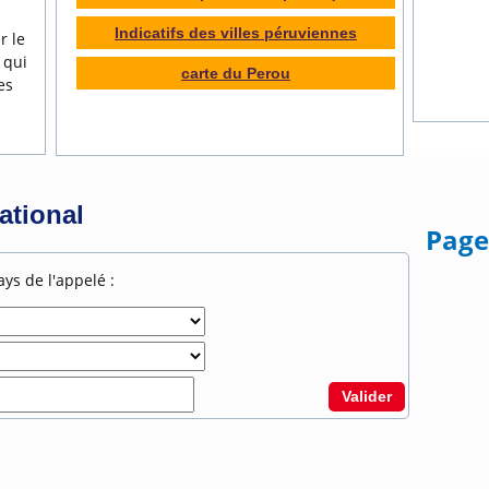
Indicatifs des villes péruviennes
r le
 qui
carte du Perou
es
national
Page
ays de l'appelé :
Valider