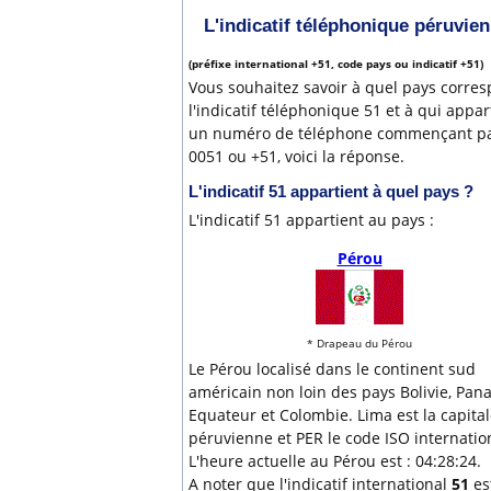
L'indicatif téléphonique péruvien
(préfixe international +51, code pays ou indicatif +51)
Vous souhaitez savoir à quel pays corre
l'indicatif téléphonique 51 et à qui appar
un numéro de téléphone commençant p
0051 ou +51, voici la réponse.
L'indicatif
51
appartient à quel pays ?
L'indicatif 51 appartient au pays :
Pérou
* Drapeau du Pérou
Le Pérou localisé dans le continent sud
américain non loin des pays Bolivie, Pan
Equateur et Colombie. Lima est la capita
péruvienne et PER le code ISO internatio
L'heure actuelle au Pérou est : 04:28:24.
A noter que l'indicatif international
51
es