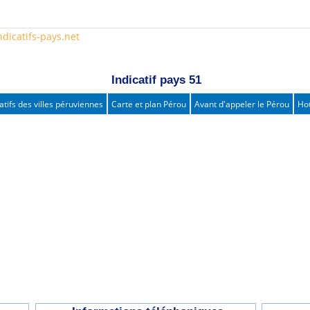
ndicatifs-pays.net
Indicatif pays 51
atifs des villes péruviennes
Carte et plan Pérou
Avant d'appeler le Pérou
Hot