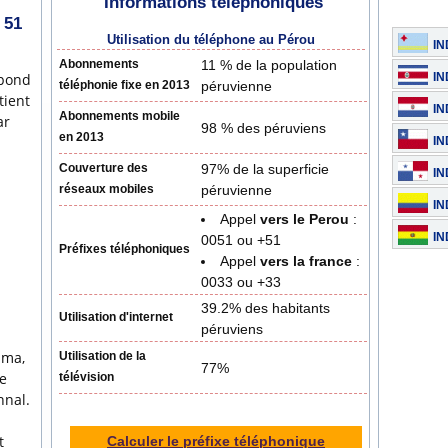
Informations téléphoniques
 51
Utilisation du téléphone au Pérou
IN
Abonnements
11 % de la population
spond
IN
téléphonie fixe en 2013
péruvienne
tient
IN
Abonnements mobile
ar
98 % des péruviens
en 2013
IN
Couverture des
97% de la superficie
IN
réseaux mobiles
péruvienne
IN
Appel
vers le Perou
:
IN
0051 ou +51
Préfixes téléphoniques
Appel
vers la france
:
0033 ou +33
39.2% des habitants
Utilisation d'internet
péruviens
ama,
Utilisation de la
77%
le
télévision
nnal.
t
Calculer le préfixe téléphonique