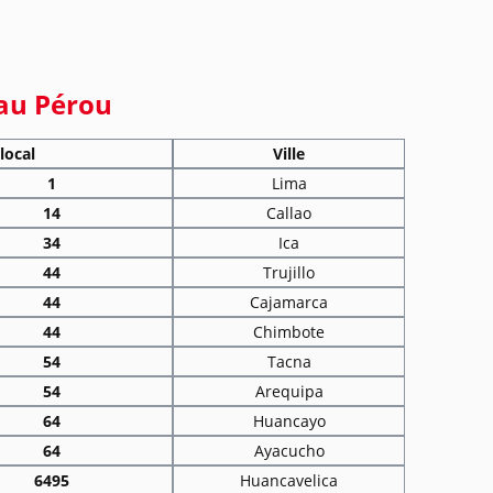
s au Pérou
 local
Ville
1
Lima
14
Callao
34
Ica
44
Trujillo
44
Cajamarca
44
Chimbote
54
Tacna
54
Arequipa
64
Huancayo
64
Ayacucho
6495
Huancavelica