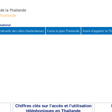
e la Thaïlande
/Thailande
rnational
Indicatifs des villes thaïlandaises
Carte et plan Thaïlande
Avant d'appeler la T
Chiffres clés sur l'accès et l'utilisation
téléphoniques en Thaïlande