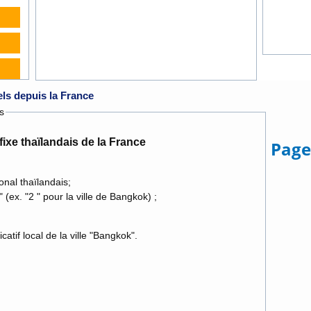
els depuis la France
s
ixe thaïlandais de la France
Page
onal thaïlandais;
indiquer l'indicatif local des villes sans "0" (ex. "2 " pour la ville de Bangkok) ;
tant l'indicatif local de la ville "Bangkok".