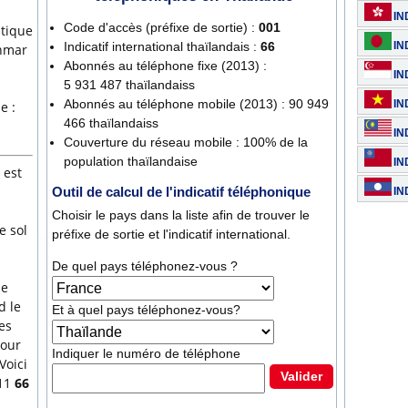
IN
Code d'accès (préfixe de sortie) :
001
atique
Indicatif international thaïlandais :
66
IN
anmar
Abonnés au téléphone fixe (2013) :
IN
5 931 487 thaïlandaiss
Abonnés au téléphone mobile (2013) : 90 949
IN
e :
466 thaïlandaiss
IN
Couverture du réseau mobile : 100% de la
population thaïlandaise
IN
 est
BIRMANI
Outil de calcul de l'indicatif téléphonique
IN
Choisir le pays dans la liste afin de trouver le
e sol
préfixe de sortie et l'indicatif international.
De quel pays téléphonez-vous ?
de
d le
Et à quel pays téléphonez-vous?
es
pour
Indiquer le numéro de téléphone
Voici
Valider
11
66