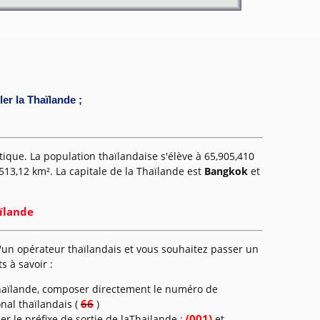
er la Thaïlande ;
tique. La population thaïlandaise s'élève à 65,905,410
513,12 km². La capitale de la Thaïlande est
Bangkok
et
ïlande
'un opérateur thaïlandais et vous souhaitez passer un
s à savoir :
Thaïlande, composer directement le numéro de
66
onal thaïlandais (
)
(001)
ser le préfixe de sortie de laThailande :
et