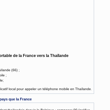
table de la France vers la Thaïlande
aïlande (66) ;
ile ;
le;
dicatif local pour appeler un téléphone mobile en Thaïlande.
 pays que la France
dant thaïlandais depuis la Belgique : composer 00 (préfixe