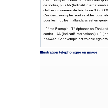
de sortie), puis 66 (Indicatif international) suivi de 2 (Indicatif de la ville de Bang
chiffres du numéro de téléphone XXX XXX
Ces deux exemples sont valables pour télé
pour les mobiles thaïlandaiss est en généra
- 2ème Exemple : Téléphoner en Thaïlande depuis les Etats Unis (USA) : composer 011 (préfixe de
sortie
XXXXXX. Cet exemple est valable ég
Illustration téléphonique en image