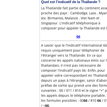
Quel est l'indicatif de la Thaïlande ?
La Thaïlande fait partie du continent asi
proche des pays : Cambodge, Laos , My
(ex. Birmanie), Malaisie , Viet Nam et
Singapour. L'indicatif téléphonique à
composer pour appeler la Thaïlande est l
66
A savoir que le l'indicatif international 66
requis uniquement pour téléphoner de
l'étranger vers la Thaïlande. En ce qui
concerne les appels nationaux émis sur l
thaïlandais, il n'est pas nécessaire de
composer l'indicatif pays 66. Enfin, pour
appeler votre correspondant en Thaïlan
depuis un pays à l'étranger, saisir d'abor
préfixe de sortie qui prend une des form
suivantes : 00 / 011 / 810 et le signe "+" 
les appels depuis le téléphone portable. 
les formules possibles : 00
66
/ 810
66
/ 0
/ +
66
.