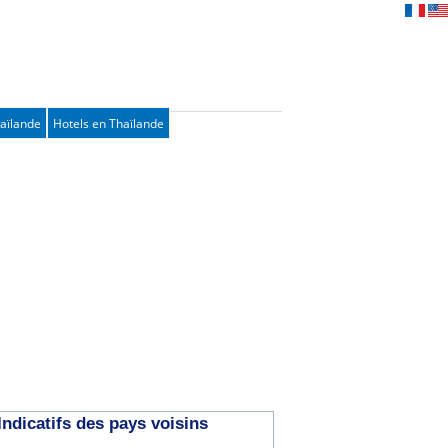
haïlande
Hotels en Thaïlande
Indicatifs des pays voisins