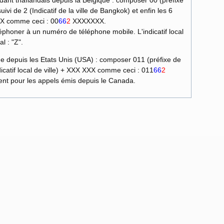
kok) et enfin les 6
X comme ceci : 00
66
2
XXXXXXX.
phoner à un numéro de téléphone mobile. L'indicatif local
l : "Z".
) + 66 (Indicatif international) + 2 (Indicatif local de ville) + XXX XXX comme ceci : 011
66
2
alement pour les appels émis depuis le Canada.