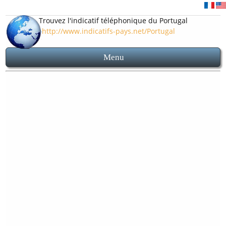
Trouvez l'indicatif téléphonique du Portugal
http://www.indicatifs-pays.net/Portugal
Menu
Accueil
Indicatif 351
Carte et plan Portugal
Avant d'appeler le Portugal