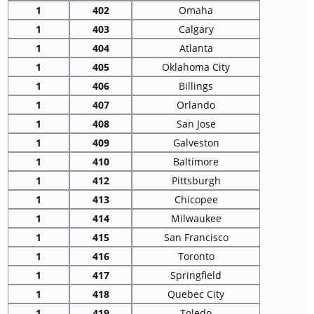
1
402
Omaha
1
403
Calgary
1
404
Atlanta
1
405
Oklahoma City
1
406
Billings
1
407
Orlando
1
408
San Jose
1
409
Galveston
1
410
Baltimore
1
412
Pittsburgh
1
413
Chicopee
1
414
Milwaukee
1
415
San Francisco
1
416
Toronto
1
417
Springfield
1
418
Quebec City
1
419
Toledo