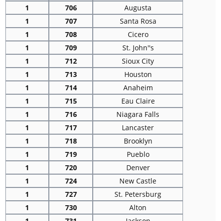
1
706
Augusta
1
707
Santa Rosa
1
708
Cicero
1
709
St. John''s
1
712
Sioux City
1
713
Houston
1
714
Anaheim
1
715
Eau Claire
1
716
Niagara Falls
1
717
Lancaster
1
718
Brooklyn
1
719
Pueblo
1
720
Denver
1
724
New Castle
1
727
St. Petersburg
1
730
Alton
1
731
Jackson