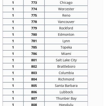
1
773
Chicago
1
774
Worcester
1
775
Reno
1
778
Vancouver
1
779
Rockford
1
780
Edmonton
1
781
Lynn
1
785
Topeka
1
786
Miami
1
801
Salt Lake City
1
802
Brattleboro
1
803
Columbia
1
804
Richmond
1
805
Santa Barbara
1
806
Lubbock
1
807
Thunber Bay
1
808
Honolulu