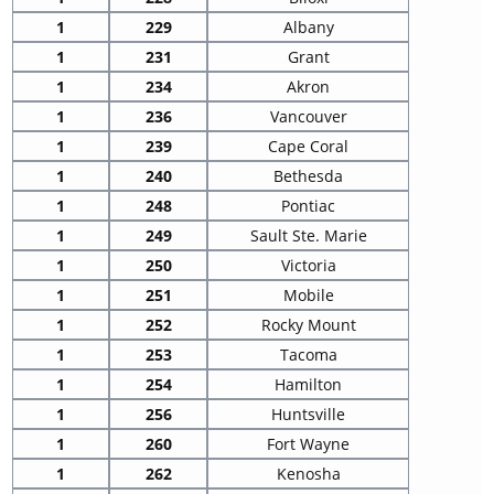
1
229
Albany
1
231
Grant
1
234
Akron
1
236
Vancouver
1
239
Cape Coral
1
240
Bethesda
1
248
Pontiac
1
249
Sault Ste. Marie
1
250
Victoria
1
251
Mobile
1
252
Rocky Mount
1
253
Tacoma
1
254
Hamilton
1
256
Huntsville
1
260
Fort Wayne
1
262
Kenosha