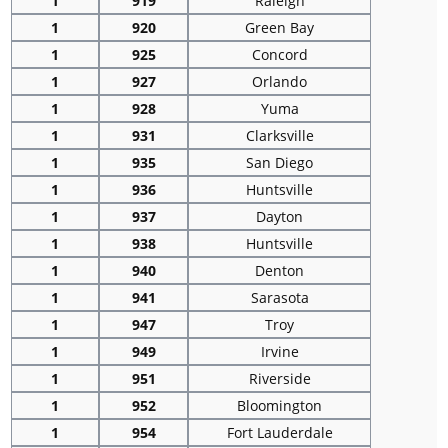
1
919
Raleigh
1
920
Green Bay
1
925
Concord
1
927
Orlando
1
928
Yuma
1
931
Clarksville
1
935
San Diego
1
936
Huntsville
1
937
Dayton
1
938
Huntsville
1
940
Denton
1
941
Sarasota
1
947
Troy
1
949
Irvine
1
951
Riverside
1
952
Bloomington
1
954
Fort Lauderdale