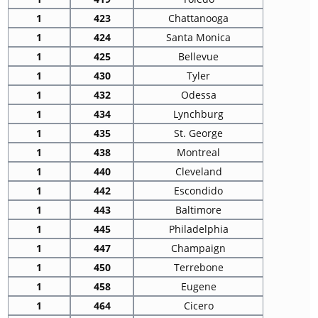
1
423
Chattanooga
1
424
Santa Monica
1
425
Bellevue
1
430
Tyler
1
432
Odessa
1
434
Lynchburg
1
435
St. George
1
438
Montreal
1
440
Cleveland
1
442
Escondido
1
443
Baltimore
1
445
Philadelphia
1
447
Champaign
1
450
Terrebone
1
458
Eugene
1
464
Cicero