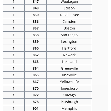
1
847
Waukegan
1
848
Edison
1
850
Tallahassee
1
856
Camden
1
857
Boston
1
858
San Diego
1
859
Lexington
1
860
Hartford
1
862
Newark
1
863
Lakeland
1
864
Greenville
1
865
Knoxville
1
867
Yellowknife
1
870
Jonesboro
1
872
Chicago
1
878
Pittsburgh
1
901
Memphis